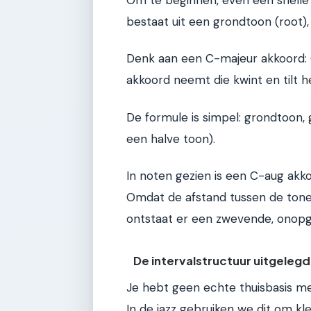
bestaat uit een grondtoon (root),
Denk aan een C-majeur akkoord: C
akkoord neemt die kwint en tilt 
De formule is simpel: grondtoon, 
een halve toon).
In noten gezien is een C-aug akk
Omdat de afstand tussen de tonen n
ontstaat er een zwevende, onopg
De intervalstructuur uitgelegd
Je hebt geen echte thuisbasis m
In de jazz gebruiken we dit om k