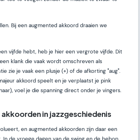
allen. Bij een augmented akkoord draaien we
n vijfde hebt, heb je hier een vergrote vijfde. Dit
rt een klank die vaak wordt omschreven als
tie zie je vaak een plusje (+) of de afkorting "aug".
majeur akkoord speelt en je verplaatst je pink
ar), voel je die spanning direct onder je vingers.
 akkoorden in jazzgeschiedenis
volueert, en augmented akkoorden zijn daar een
t. In de vroege dagen van de swing en de bebop