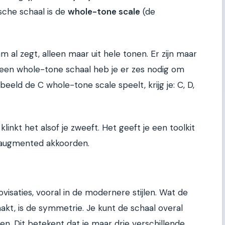
sche schaal is de
whole-tone scale
(de
m al zegt, alleen maar uit hele tonen. Er zijn maar
j een whole-tone schaal heb je er zes nodig om
rbeeld de C whole-tone scale speelt, krijg je: C, D,
klinkt het alsof je zweeft. Het geeft je een toolkit
j augmented akkoorden.
ovisaties, vooral in de modernere stijlen. Wat de
kt, is de symmetrie. Je kunt de schaal overal
ten. Dit betekent dat je maar drie verschillende