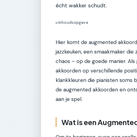
écht wakker schudt.
Inhoudsopgave
▶
Hier komt de augmented akkoord 
jazzkeuken, een smaakmaker die z
chaos – op de goede manier. Als g
akkoorden op verschillende positi
klankkleuren die pianisten soms 
de augmented akkoorden en ontde
aan je spel.
Wat is een Augmented
Om te beginnen, even een snelle 