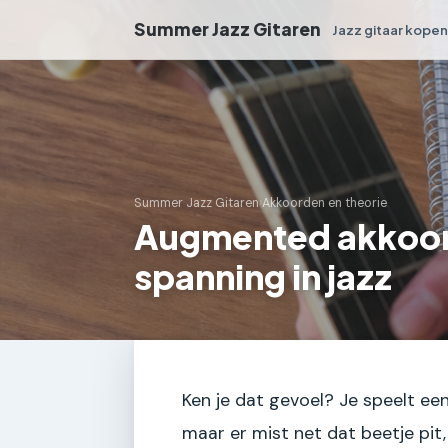
Summer Jazz Gitaren
Jazz gitaar kope
Summer Jazz Gitaren
›
Akkoorden en theorie
Augmented akkoord
spanning in jazz
Ken je dat gevoel? Je speelt een
maar er mist net dat beetje pit