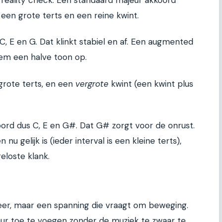
 een grote terts en een reine kwint.
, E en G. Dat klinkt stabiel en af. Een augmented
hem een halve toon op.
grote terts, en een
vergrote
kwint (een kwint plus
oord dus C, E en G#. Dat G# zorgt voor de onrust.
u gelijk is (ieder interval is een kleine terts),
eloste klank.
eer, maar een spanning die vraagt om beweging.
leur toe te voegen zonder de muziek te zwaar te