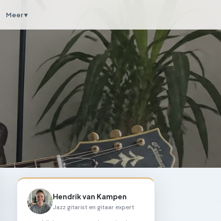
Meer ▾
Hendrik van Kampen
Jazz gitarist en gitaar expert