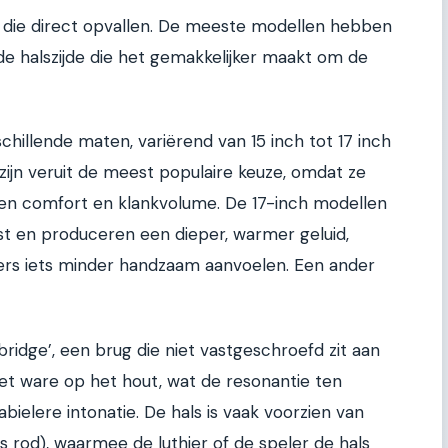
n die direct opvallen. De meeste modellen hebben
 de halszijde die het gemakkelijker maakt om de
rschillende maten, variërend van 15 inch tot 17 inch
zijn veruit de meest populaire keuze, omdat ze
sen comfort en klankvolume. De 17-inch modellen
t en produceren een dieper, warmer geluid,
rs iets minder handzaam aanvoelen. Een ander
bridge’, een brug die niet vastgeschroefd zit aan
et ware op het hout, wat de resonantie ten
ielere intonatie. De hals is vaak voorzien van
ss rod), waarmee de luthier of de speler de hals