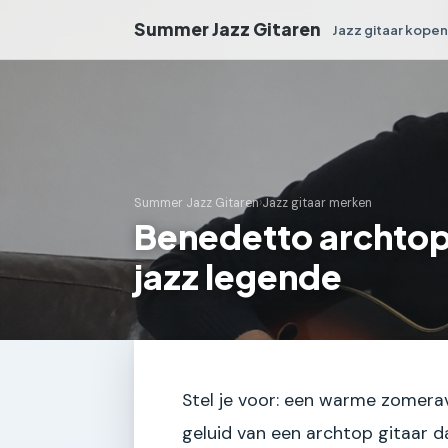
Summer Jazz Gitaren
Jazz gitaar kope
Summer Jazz Gitaren
›
Jazz gitaar merken
Benedetto archtop
jazz legende
Stel je voor: een warme zomeravo
geluid van een archtop gitaar d