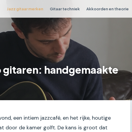
n
Jazz gitaar merken
Gitaar techniek
Akkoorden en theorie
 gitaren: handgemaakte
nd, een intiem jazzcafé, en het rijke, houtige
at door de kamer golft. De kans is groot dat