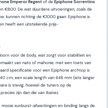
hone Emperor Regent
of de
Epiphone Sorrentino
n €800. De wat duurdere uitvoeringen, zoals de
upe, kunnen richting de €1000 gaan. Epiphone is
 en heeft een uitstekende prijs-
s
orn voor de body, wat zorgt voor stabiliteit en
gemaakt van nato of mahonie, met een toets van
daard specificatie voor een Epiphone archtop is
0 cm, een scale length van 648 mm (iets langer
are is stevig, hoewel de tuners op de
recies zijn dan die van Ibanez.
et mooie sunburst-afwerkingen en binding langs de