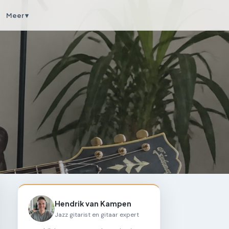
Meer ▾
Hendrik van Kampen
Jazz gitarist en gitaar expert