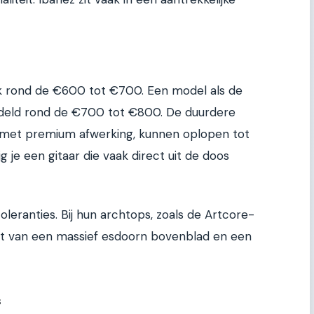
k rond de €600 tot €700. Een model als de
deld rond de €700 tot €800. De duurdere
s met premium afwerking, kunnen oplopen tot
g je een gitaar die vaak direct uit de doos
leranties. Bij hun archtops, zoals de Artcore-
kt van een massief esdoorn bovenblad en een
s