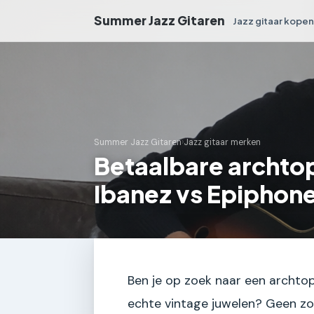
Summer Jazz Gitaren
Jazz gitaar kope
Summer Jazz Gitaren
›
Jazz gitaar merken
Betaalbare archto
Ibanez vs Epiphone
Ben je op zoek naar een archtop 
echte vintage juwelen? Geen zo