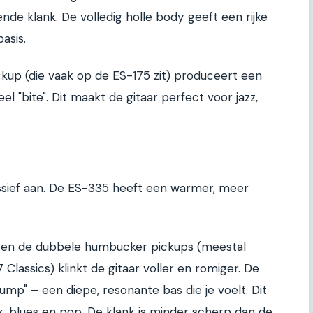
nde klank. De volledig holle body geeft een rijke
asis.
ckup (die vaak op de ES-175 zit) produceert een
l "bite". Dit maakt de gitaar perfect voor jazz,
ssief aan. De ES-335 heeft een warmer, meer
e en de dubbele humbucker pickups (meestal
 Classics) klinkt de gitaar voller en romiger. De
mp" – een diepe, resonante bas die je voelt. Dit
, blues en pop. De klank is minder scherp dan de