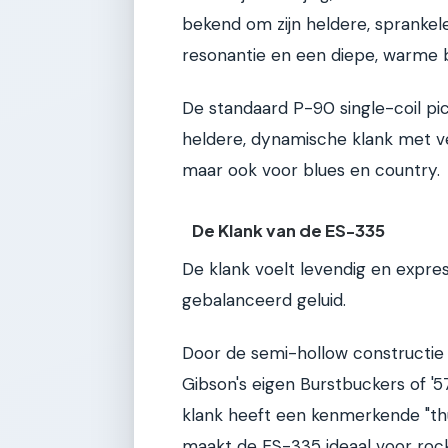
bekend om zijn heldere, sprankele
resonantie en een diepe, warme b
De standaard P-90 single-coil pi
heldere, dynamische klank met vee
maar ook voor blues en country.
De Klank van de ES-335
De klank voelt levendig en expre
gebalanceerd geluid.
Door de semi-hollow constructi
Gibson's eigen Burstbuckers of '57
klank heeft een kenmerkende "thu
maakt de ES-335 ideaal voor rock