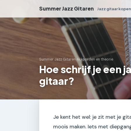
Summer Jazz Gitaren
Jazz gitaar kope
Summer Jazz Gitaren
›
Akkoorden en theorie
Hoe schrijf je een 
gitaar?
Je kent het wel: je zit met je git
moois maken. Iets met diepgang. 