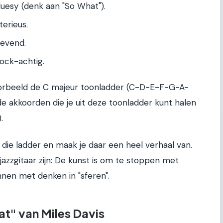
uesy (denk aan "So What").
erieus.
wevend.
rock-achtig.
voorbeeld de C majeur toonladder (C-D-E-F-G-A-
ar de akkoorden die je uit deze toonladder kunt halen
.
t die ladder en maak je daar een heel verhaal van.
azzgitaar zijn: De kunst is om te stoppen met
nnen met denken in "sferen".
t" van Miles Davis