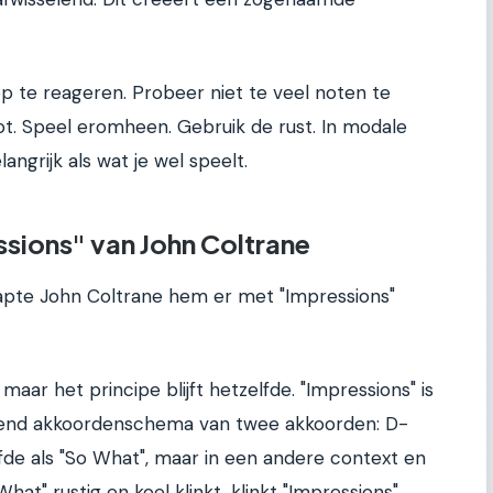
erop te reageren. Probeer niet te veel noten te
t. Speel eromheen. Gebruik de rust. In modale
angrijk als wat je wel speelt.
sions" van John Coltrane
rapte John Coltrane hem er met "Impressions"
, maar het principe blijft hetzelfde. "Impressions" is
lend akkoordenschema van twee akkoorden: D-
lfde als "So What", maar in een andere context en
at" rustig en koel klinkt, klinkt "Impressions"