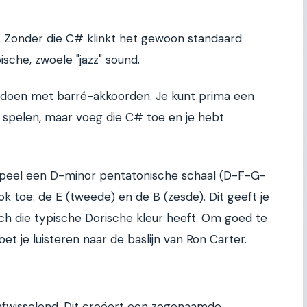
. Zonder die C# klinkt het gewoon standaard
ische, zwoele "jazz" sound.
k te doen met barré-akkoorden. Je kunt prima een
 spelen, maar voeg die C# toe en je hebt
 speel een D-minor pentatonische schaal (D-F-G-
k toe: de E (tweede) en de B (zesde). Dit geeft je
toch die typische Dorische kleur heeft. Om goed te
t je luisteren naar de baslijn van Ron Carter.
afwisselend. Dit creëert een zogenaamde