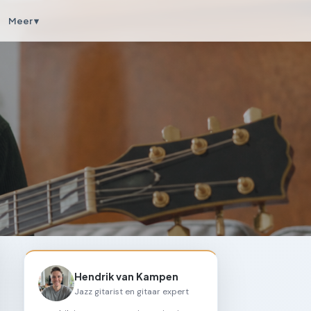
Meer ▾
Hendrik van Kampen
Jazz gitarist en gitaar expert