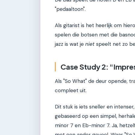
"pedaaltoon".
Als gitarist is het heerlijk om hi
spelen die botsen met die basnoo
jazz is wat je
niet
speelt net zo bel
Case Study 2: "Impres
Als "So What" de deur opende, t
compleet uit.
Dit stuk is iets sneller en intenser
gebaseerd op een simpel, herha
minor 7 en Eb-minor 7. Ja, hetze
met een ander gevoel. Waar "So Wh