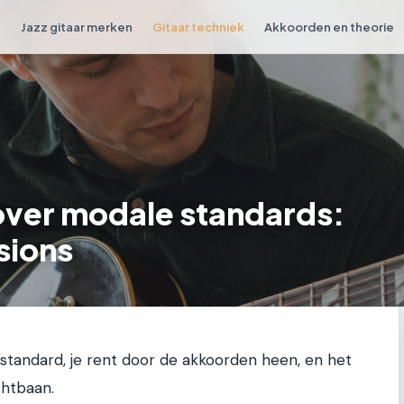
n
Jazz gitaar merken
Gitaar techniek
Akkoorden en theorie
 over modale standards:
sions
zzstandard, je rent door de akkoorden heen, en het
chtbaan.