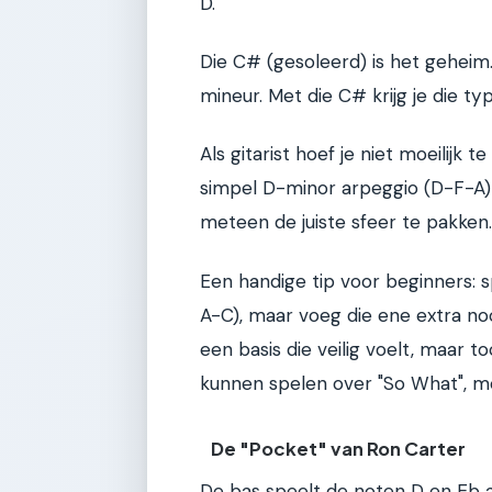
D.
Die C# (gesoleerd) is het geheim
mineur. Met die C# krijg je die typ
Als gitarist hoef je niet moeilij
simpel D-minor arpeggio (D-F-A)
meteen de juiste sfeer te pakken.
Een handige tip voor beginners:
A-C), maar voeg die ene extra noo
een basis die veilig voelt, maar 
kunnen spelen over "So What", moe
De "Pocket" van Ron Carter
De bas speelt de noten D en Eb 