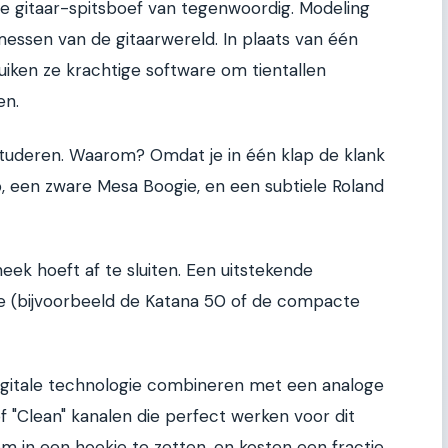
de gitaar-spitsboef van tegenwoordig. Modeling
messen van de gitaarwereld. In plaats van één
ruiken ze krachtige software om tientallen
en.
n studeren. Waarom? Omdat je in één klap de klank
, een zware Mesa Boogie, en een subtiele Roland
ek hoeft af te sluiten. Een uitstekende
e (bijvoorbeeld de Katana 50 of de compacte
igitale technologie combineren met een analoge
of "Clean" kanalen die perfect werken voor dit
 om in een hoekje te zetten, en kosten een fractie