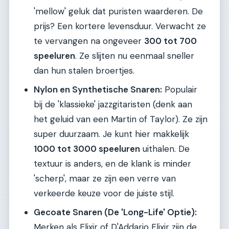
'mellow' geluk dat puristen waarderen. De
prijs? Een kortere levensduur. Verwacht ze
te vervangen na ongeveer
300 tot 700
speeluren
. Ze slijten nu eenmaal sneller
dan hun stalen broertjes.
Nylon en Synthetische Snaren:
Populair
bij de 'klassieke' jazzgitaristen (denk aan
het geluid van een Martin of Taylor). Ze zijn
super duurzaam. Je kunt hier makkelijk
1000 tot 3000 speeluren
uithalen. De
textuur is anders, en de klank is minder
'scherp', maar ze zijn een verre van
verkeerde keuze voor de juiste stijl.
Gecoate Snaren (De 'Long-Life' Optie):
Merken als Elixir of D'Addario Elixir zijn de