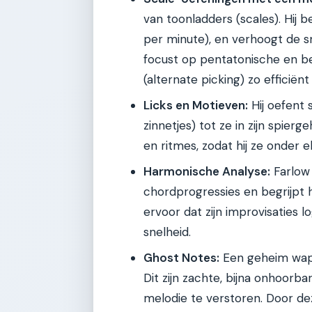
van toonladders (scales). Hij 
per minute), en verhoogt de sn
focust op pentatonische en b
(alternate picking) zo efficiën
Licks en Motieven:
Hij oefent 
zinnetjes) tot ze in zijn spierg
en ritmes, zodat hij ze onder e
Harmonische Analyse:
Farlow 
chordprogressies en begrijpt 
ervoor dat zijn improvisaties 
snelheid.
Ghost Notes:
Een geheim wapen
Dit zijn zachte, bijna onhoorb
melodie te verstoren. Door dez