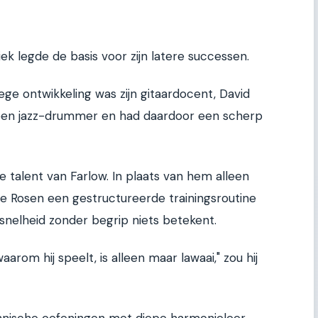
k legde de basis voor zijn latere successen.
oege ontwikkeling was zijn gitaardocent, David
 een jazz-drummer en had daardoor een scherp
e talent van Farlow. In plaats van hem alleen
de Rosen een gestructureerde trainingsroutine
nelheid zonder begrip niets betekent.
waarom hij speelt, is alleen maar lawaai," zou hij
ische oefeningen met diepe harmonieleer.