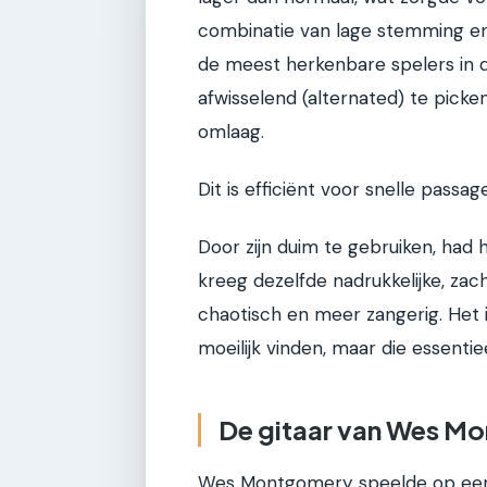
combinatie van lage stemming e
de meest herkenbare spelers in de
afwisselend (alternated) te pic
omlaag.
Dit is efficiënt voor snelle passa
Door zijn duim te gebruiken, had 
kreeg dezelfde nadrukkelijke, zach
chaotisch en meer zangerig. Het 
moeilijk vinden, maar die essentie
De gitaar van Wes M
Wes Montgomery speelde op een G