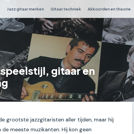
n
Jazz gitaar merken
Gitaar techniek
Akkoorden en theorie
eelstijl, gitaar en
ag
rootste jazzgitaristen aller tijden, maar hij
 de meeste muzikanten. Hij kon geen