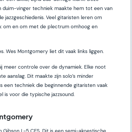
n duim-vinger techniek maakte hem tot een van
 jazzgeschiedenis. Veel gitaristen leren om
ken: om en om met de plectrum omhoog en
ges. Wes Montgomery liet dit vaak links liggen.
hij meer controle over de dynamiek. Elke noot
te aanslag. Dit maakte zijn solo’s minder
is een techniek die beginnende gitaristen vaak
el is voor die typische jazzsound.
ontgomery
ibson L-5 CES. Dit is een semi-akoestische