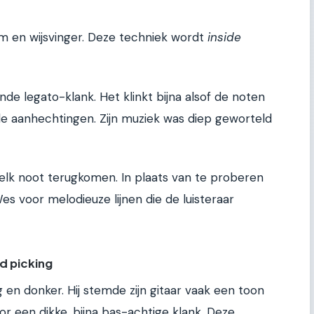
duim en wijsvinger. Deze techniek wordt
inside
nde legato-klank. Het klinkt bijna alsof de noten
rde aanhechtingen. Zijn muziek was diep geworteld
 elk noot terugkomen. In plaats van te proberen
es voor melodieuze lijnen die de luisteraar
ed picking
ag en donker. Hij stemde zijn gitaar vaak een toon
r een dikke, bijna bas-achtige klank. Deze