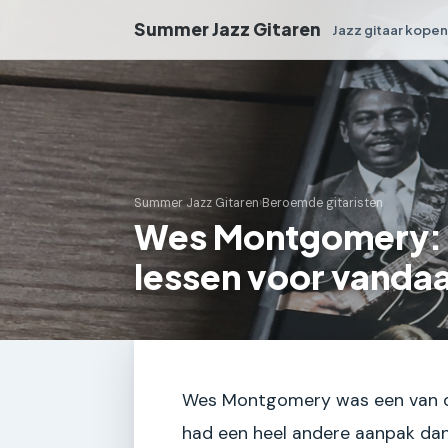
Summer Jazz Gitaren
Jazz gitaar kope
Summer Jazz Gitaren
›
Beroemde gitaristen
Wes Montgomery: sp
lessen voor vanda
Wes Montgomery was een van de g
had een heel andere aanpak dan